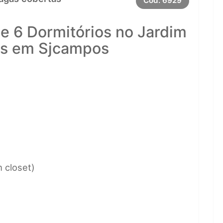
Cód.
6929
 6 Dormitórios no Jardim
as em Sjcampos
m closet)