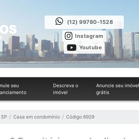
(12) 99780-1528
Instagram
Youtube
mule seu
Descreva o
Anuncie seu imóve
nanciamento
imóvel
grátis
 SP
Casa em condomínio
Código 6929