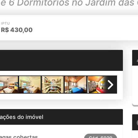
 6 Dormitórios no Jardim das
IPTU
R$
430,00
Next
ações do imóvel
agas cobertas