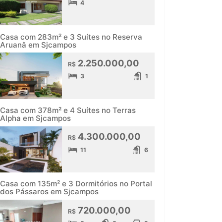
4
Casa com 283m² e 3 Suítes no Reserva
Aruanã em Sjcampos
2.250.000,00
R$
3
1
Casa com 378m² e 4 Suítes no Terras
Alpha em Sjcampos
4.300.000,00
R$
11
6
Casa com 135m² e 3 Dormitórios no Portal
dos Pássaros em Sjcampos
720.000,00
R$