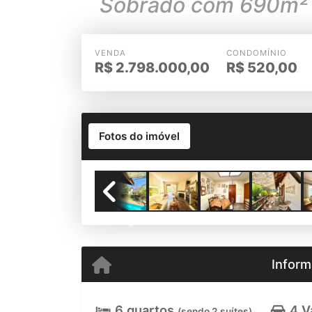
Sobrado com 690m² e
VENDA
CONDOMÍNIO
R$
2.798.000,00
R$
520,00
Fotos do imóvel
Previous
Inform
6 quartos
4 V
(sendo 2 suítes)