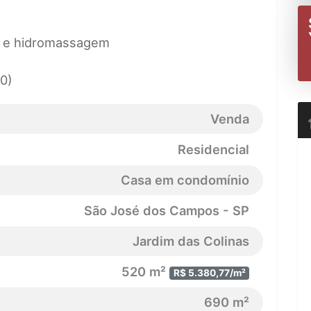
a e hidromassagem
00)
Venda
Residencial
Casa em condomínio
São José dos Campos - SP
Jardim das Colinas
520 m²
R$ 5.380,77/m²
690 m²