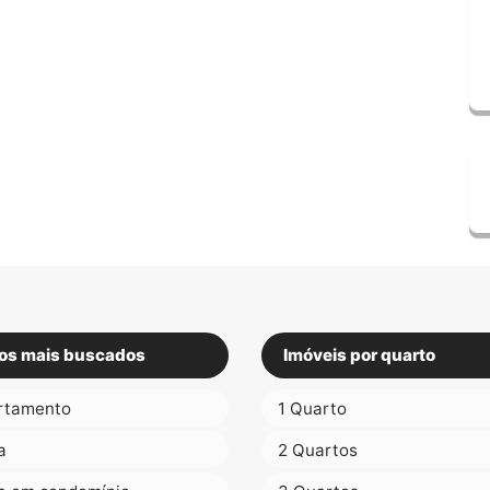
os mais buscados
Imóveis por quarto
rtamento
1 Quarto
a
2 Quartos