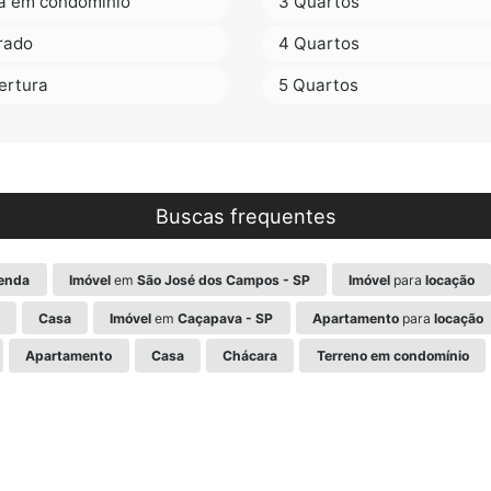
a em condomínio
3 Quartos
rado
4 Quartos
ertura
5 Quartos
Buscas frequentes
enda
Imóvel
em
São José dos Campos - SP
Imóvel
para
locação
Casa
Imóvel
em
Caçapava - SP
Apartamento
para
locação
Apartamento
Casa
Chácara
Terreno em condomínio