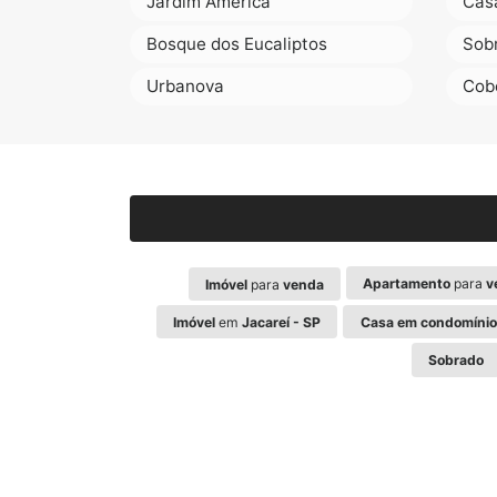
Jardim América
Cas
Bosque dos Eucaliptos
Sob
Urbanova
Cob
Apartamento
para
v
Imóvel
para
venda
Imóvel
em
Jacareí - SP
Casa em condomínio
Sobrado