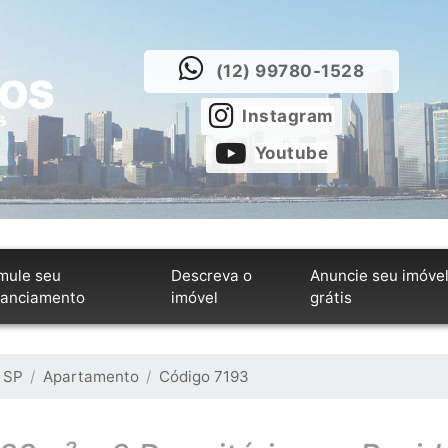
(12) 99780-1528
Instagram
Youtube
mule seu
Descreva o
Anuncie seu imóve
nanciamento
imóvel
grátis
 SP
Apartamento
Código 7193