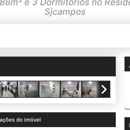
8m² e 3 Dormitórios no Reside
Sjcampos
Next
ações do imóvel