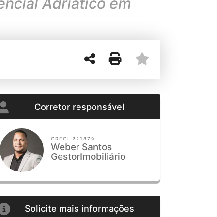
ncial Adriático em
Corretor responsável
CRECI 221879
Weber Santos
GestorImobiliário
Solicite mais informações