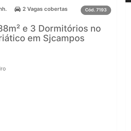
nh.
2 Vagas cobertas
Cód.
7193
8m² e 3 Dormitórios no
riático em Sjcampos
dro