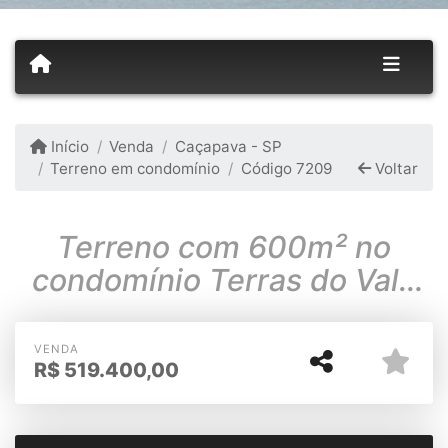
Início
Venda
Caçapava - SP
Terreno em condomínio
Código 7209
Voltar
Terreno com 600m² no
condomínio Terras do Vale
em Caçapava
VENDA
R$
519.400,00