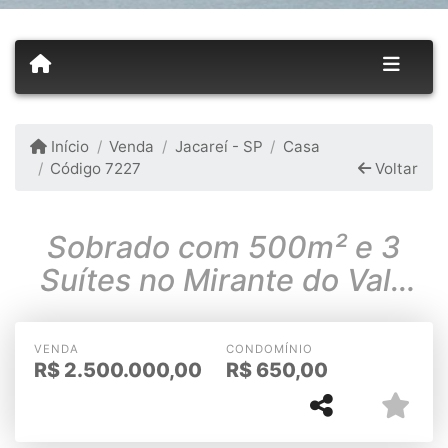
Início
Venda
Jacareí - SP
Casa
Código 7227
Voltar
Sobrado com 500m² e 3
Suítes no Mirante do Vale
em Jacareí
VENDA
CONDOMÍNIO
R$
2.500.000,00
R$
650,00