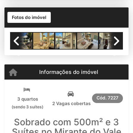
Fotos do imóvel
Previous
Next
Informações do imóvel
Cód.
7227
3 quartos
2 Vagas cobertas
(sendo 3 suítes)
Sobrado com 500m² e 3
Suítes no Mirante do Vale