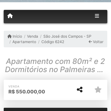
Início
Venda
São José dos Campos - SP
Apartamento
Código 6242
Voltar
Apartamento com 80m² e 2
Dormitórios no Palmeiras de
São José em Sjcampos
VENDA
R$
550.000,00