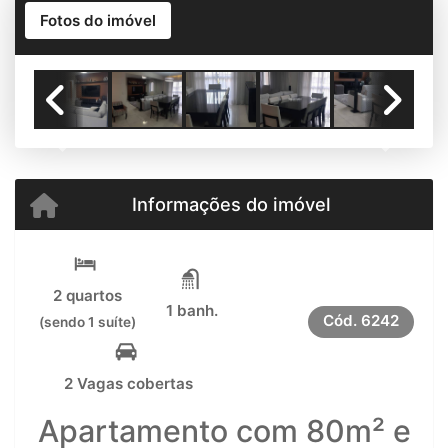
Fotos do imóvel
Previous
Next
Informações do imóvel
2 quartos
1 banh.
Cód.
6242
(sendo 1 suíte)
2 Vagas cobertas
Apartamento com 80m² e