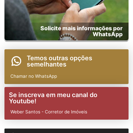
Solicite mais informações por
WhatsApp
Temos outras opções
semelhantes
Chamar no WhatsApp
Se inscreva em meu canal do
Youtube!
Weber Santos - Corretor de Imóveis