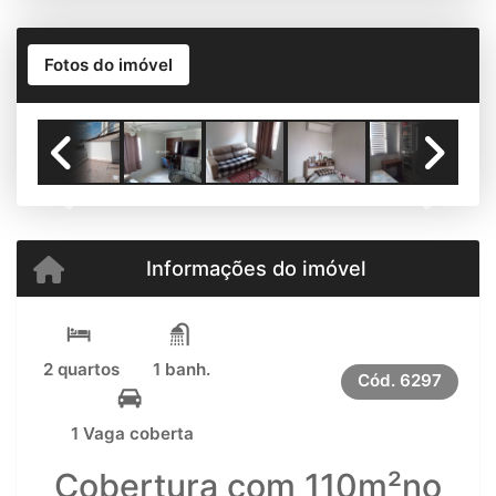
Fotos do imóvel
Previous
Next
Informações do imóvel
2 quartos
1 banh.
Cód.
6297
1 Vaga coberta
Cobertura com 110m²no