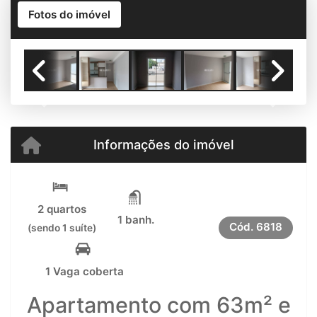
Fotos do imóvel
Previous
Next
Informações do imóvel
2 quartos
1 banh.
Cód.
6818
(sendo 1 suíte)
1 Vaga coberta
Apartamento com 63m² e