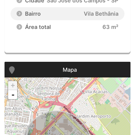
Cidade
São José dos Campos - SP
Bairro
Vila Bethânia
Área total
63 m²
Mapa
+
-