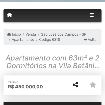
Início
Venda
São José dos Campos - SP
Apartamento
Código 6818
Voltar
Apartamento com 63m² e 2
Dormitórios na Vila Betânia
em Sjcampos
VENDA
R$
450.000,00