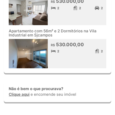
530.000,00
R$
2
2
2
Apartamento com 56m² e 2 Dormitórios na Vila
Industrial em Sjcampos
530.000,00
R$
2
2
Não é bem o que procurava?
Clique aqui
e encomende seu imóvel